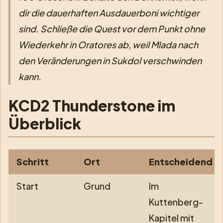
dir die dauerhaften Ausdauerboni wichtiger
sind. Schließe die Quest vor dem Punkt ohne
Wiederkehr in
Oratores
ab, weil Mlada nach
den Veränderungen in Sukdol verschwinden
kann.
KCD2 Thunderstone im
Überblick
Schritt
Ort
Entscheidend
Start
Grund
Im
Kuttenberg-
Kapitel mit