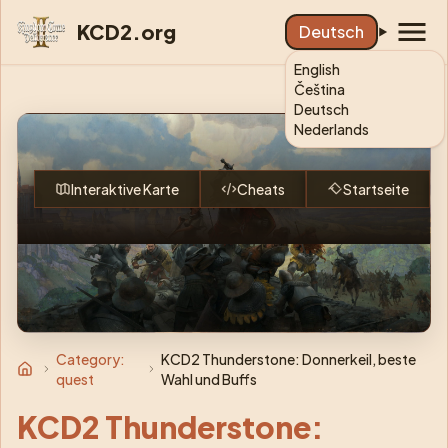
KCD2.org
Deutsch
English
Čeština
Deutsch
KCD2: King
Nederlands
Interaktive Karte
Cheats
Startseite
Category:
KCD2 Thunderstone: Donnerkeil, beste
quest
Wahl und Buffs
KCD2 Thunderstone: