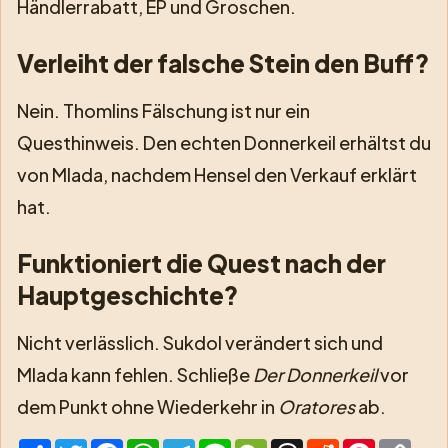
Händlerrabatt, EP und Groschen.
Verleiht der falsche Stein den Buff?
Nein. Thomlins Fälschung ist nur ein
Questhinweis. Den echten Donnerkeil erhältst du
von Mlada, nachdem Hensel den Verkauf erklärt
hat.
Funktioniert die Quest nach der
Hauptgeschichte?
Nicht verlässlich. Sukdol verändert sich und
Mlada kann fehlen. Schließe
Der Donnerkeil
vor
dem Punkt ohne Wiederkehr in
Oratores
ab.
Share
Twitter
Facebook
WhatsApp
Telegram
Line
WeChat
Threads
Reddit
Pinterest
Cop