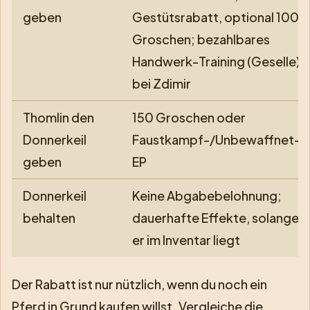
geben
Gestütsrabatt, optional 100
Groschen; bezahlbares
Handwerk-Training (Geselle)
bei Zdimir
Thomlin den
150 Groschen oder
Donnerkeil
Faustkampf-/Unbewaffnet-
geben
EP
Donnerkeil
Keine Abgabebelohnung;
behalten
dauerhafte Effekte, solange
er im Inventar liegt
Der Rabatt ist nur nützlich, wenn du noch ein
Pferd in Grund kaufen willst. Vergleiche die