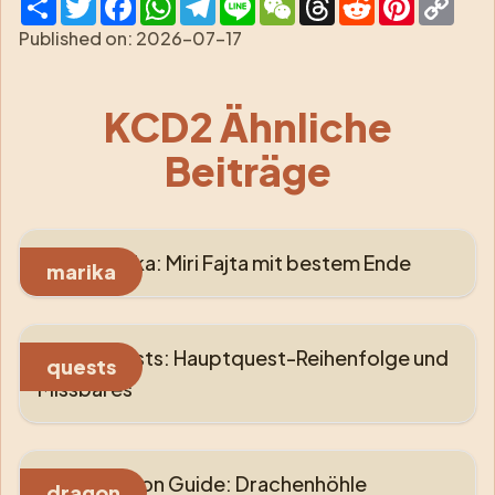
Link
Published on:
2026-07-17
KCD2 Ähnliche
Beiträge
KCD2 Marika: Miri Fajta mit bestem Ende
marika
KCD2 Quests: Hauptquest-Reihenfolge und
quests
Missbares
KCD2 Dragon Guide: Drachenhöhle
dragon