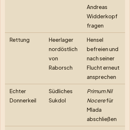
Andreas
Widderkopf
fragen
Rettung
Heerlager
Hensel
nordöstlich
befreien und
von
nach seiner
Raborsch
Flucht erneut
ansprechen
Echter
Südliches
Primum Nil
Donnerkeil
Sukdol
Nocere
für
Mlada
abschließen