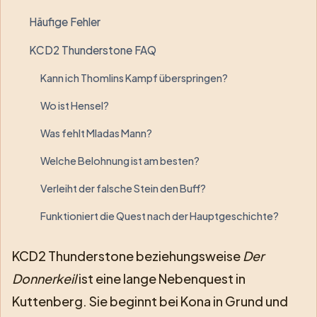
Häufige Fehler
KCD2 Thunderstone FAQ
Kann ich Thomlins Kampf überspringen?
Wo ist Hensel?
Was fehlt Mladas Mann?
Welche Belohnung ist am besten?
Verleiht der falsche Stein den Buff?
Funktioniert die Quest nach der Hauptgeschichte?
KCD2 Thunderstone beziehungsweise
Der
Donnerkeil
ist eine lange Nebenquest in
Kuttenberg. Sie beginnt bei Kona in Grund und