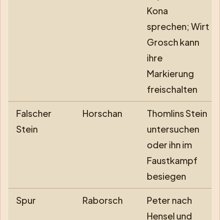
Kona
sprechen; Wirt
Grosch kann
ihre
Markierung
freischalten
Falscher
Horschan
Thomlins Stein
Stein
untersuchen
oder ihn im
Faustkampf
besiegen
Spur
Raborsch
Peter nach
Hensel und