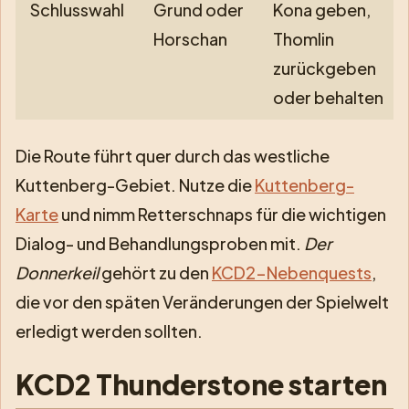
Schlusswahl
Grund oder
Kona geben,
Horschan
Thomlin
zurückgeben
oder behalten
Die Route führt quer durch das westliche
Kuttenberg-Gebiet. Nutze die
Kuttenberg-
Karte
und nimm Retterschnaps für die wichtigen
Dialog- und Behandlungsproben mit.
Der
Donnerkeil
gehört zu den
KCD2-Nebenquests
,
die vor den späten Veränderungen der Spielwelt
erledigt werden sollten.
KCD2 Thunderstone starten