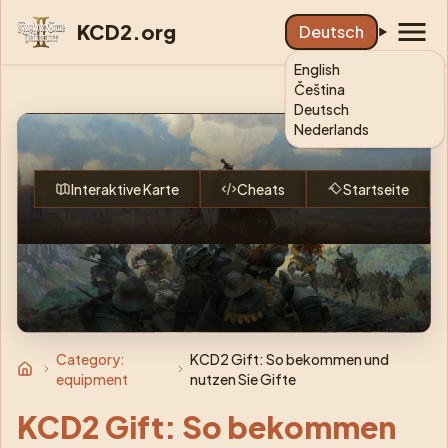
KCD2.org
Deutsch
English
Čeština
Deutsch
KCD2: King
Nederlands
Interaktive Karte
Cheats
Startseite
Category:
KCD2 Gift: So bekommen und
equipment
nutzen Sie Gifte
KCD2 Gift: So bekommen