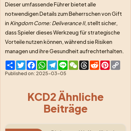
Dieser umfassende Führer bietet alle
notwendigen Details zum Beherrschen von Gift
in
Kingdom Come: Deliverance II
, stellt sicher,
dass Spieler dieses Werkzeug für strategische
Vorteile nutzen können, während sie Risiken
managen und ihre Gesundheit aufrechterhalten.
Share
Twitter
Facebook
WhatsApp
Telegram
Line
WeChat
Threads
Reddit
Pinterest
Cop
Link
Published on:
2025-03-05
KCD2 Ähnliche
Beiträge