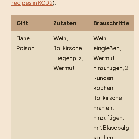
recipes in KCD2
):
Gift
Zutaten
Brauschritte
Bane
Wein,
Wein
Poison
Tollkirsche,
eingießen,
Fliegenpilz,
Wermut
Wermut
hinzufügen, 2
Runden
kochen.
Tollkirsche
mahlen,
hinzufügen,
mit Blasebalg
kochen.