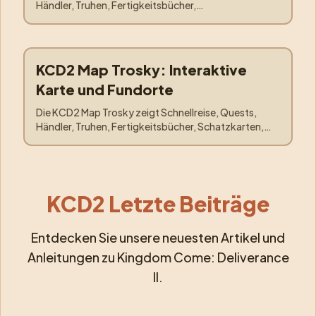
Händler, Truhen, Fertigkeitsbücher,
Untergrundeingänge, Jagdgebiete und die Trosky-
Karawane.
KCD2 Map Trosky: Interaktive
Orte
:
Trosky
Karte und Fundorte
Die KCD2 Map Trosky zeigt Schnellreise, Quests,
Händler, Truhen, Fertigkeitsbücher, Schatzkarten,
Jagdgebiete, Pebbles und die Kuttenberg-Karawane.
KCD2 Letzte Beiträge
Entdecken Sie unsere neuesten Artikel und
Anleitungen zu Kingdom Come: Deliverance
II.