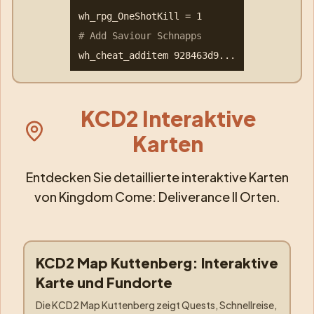
wh_rpg_OneShotKill = 1
# Add Saviour Schnapps
wh_cheat_additem 928463d9...
KCD2 Interaktive
Karten
Entdecken Sie detaillierte interaktive Karten
von Kingdom Come: Deliverance II Orten.
KCD2 Map Kuttenberg: Interaktive
Orte
:
Kuttenberg
Karte und Fundorte
Die KCD2 Map Kuttenberg zeigt Quests, Schnellreise,