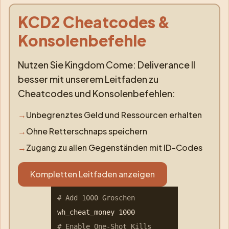
KCD2 Cheatcodes &
Konsolenbefehle
Nutzen Sie Kingdom Come: Deliverance II
besser mit unserem Leitfaden zu
Cheatcodes und Konsolenbefehlen:
→
Unbegrenztes Geld und Ressourcen erhalten
→
Ohne Retterschnaps speichern
→
Zugang zu allen Gegenständen mit ID-Codes
Kompletten Leitfaden anzeigen
# Add 1000 Groschen
wh_cheat_money 1000
# Enable One-Shot Kills