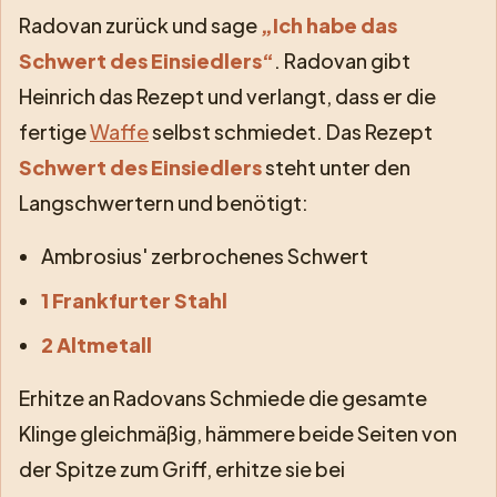
Radovan zurück und sage
„Ich habe das
Schwert des Einsiedlers“
. Radovan gibt
Heinrich das Rezept und verlangt, dass er die
fertige
Waffe
selbst schmiedet. Das Rezept
Schwert des Einsiedlers
steht unter den
Langschwertern und benötigt:
Ambrosius' zerbrochenes Schwert
1 Frankfurter Stahl
2 Altmetall
Erhitze an Radovans Schmiede die gesamte
Klinge gleichmäßig, hämmere beide Seiten von
der Spitze zum Griff, erhitze sie bei