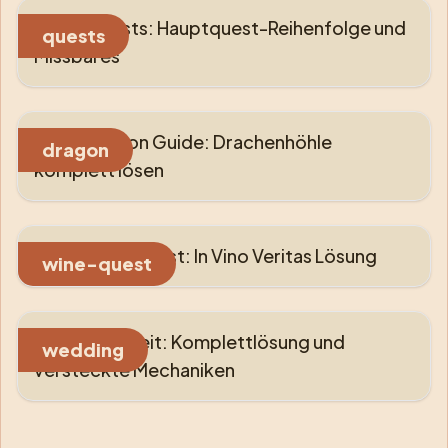
KCD2 Quests: Hauptquest-Reihenfolge und
quests
Missbares
KCD2 Dragon Guide: Drachenhöhle
dragon
komplett lösen
KCD2 Wine Quest: In Vino Veritas Lösung
wine-quest
KCD2 Hochzeit: Komplettlösung und
wedding
versteckte Mechaniken