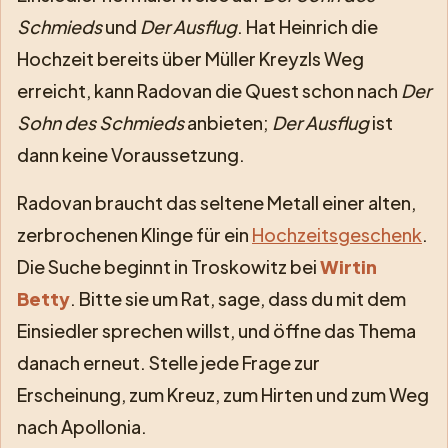
Schmieds
und
Der Ausflug
. Hat Heinrich die
Hochzeit bereits über Müller Kreyzls Weg
erreicht, kann Radovan die Quest schon nach
Der
Sohn des Schmieds
anbieten;
Der Ausflug
ist
dann keine Voraussetzung.
Radovan braucht das seltene Metall einer alten,
zerbrochenen Klinge für ein
Hochzeitsgeschenk
.
Die Suche beginnt in Troskowitz bei
Wirtin
Betty
. Bitte sie um Rat, sage, dass du mit dem
Einsiedler sprechen willst, und öffne das Thema
danach erneut. Stelle jede Frage zur
Erscheinung, zum Kreuz, zum Hirten und zum Weg
nach Apollonia.