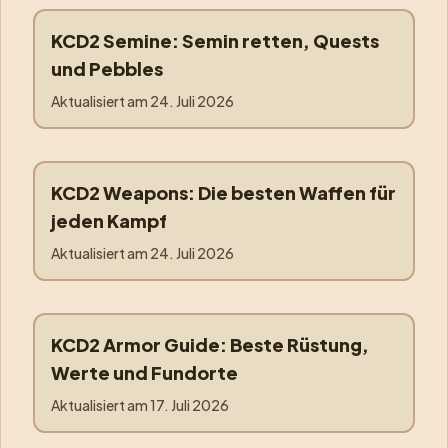
KCD2 Semine: Semin retten, Quests
semine
und Pebbles
Aktualisiert am
24. Juli 2026
KCD2 Weapons: Die besten Waffen für
weapons
jeden Kampf
Aktualisiert am
24. Juli 2026
KCD2 Armor Guide: Beste Rüstung,
armor
Werte und Fundorte
Aktualisiert am
17. Juli 2026