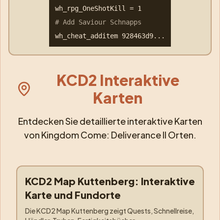
wh_rpg_OneShotKill = 1
# Add Saviour Schnapps
wh_cheat_additem 928463d9...
KCD2 Interaktive
Karten
Entdecken Sie detaillierte interaktive Karten
von Kingdom Come: Deliverance II Orten.
KCD2 Map Kuttenberg: Interaktive
Orte
:
Kuttenberg
Karte und Fundorte
Die KCD2 Map Kuttenberg zeigt Quests, Schnellreise,