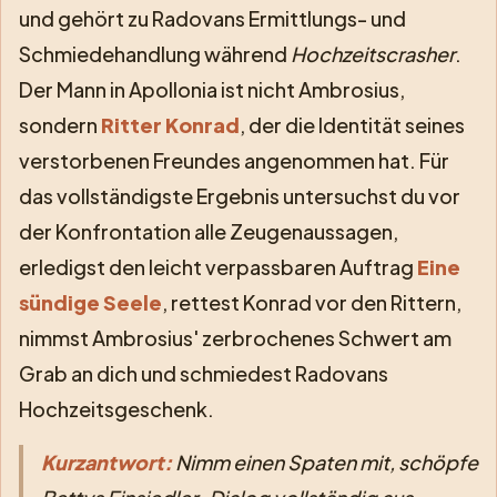
und gehört zu Radovans Ermittlungs- und
Schmiedehandlung während
Hochzeitscrasher
.
Der Mann in Apollonia ist nicht Ambrosius,
sondern
Ritter Konrad
, der die Identität seines
verstorbenen Freundes angenommen hat. Für
das vollständigste Ergebnis untersuchst du vor
der Konfrontation alle Zeugenaussagen,
erledigst den leicht verpassbaren Auftrag
Eine
sündige Seele
, rettest Konrad vor den Rittern,
nimmst Ambrosius' zerbrochenes Schwert am
Grab an dich und schmiedest Radovans
Hochzeitsgeschenk.
Kurzantwort:
Nimm einen Spaten mit, schöpfe