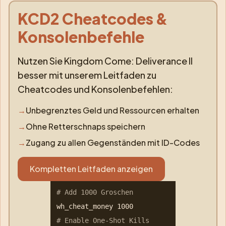
KCD2 Cheatcodes &
Konsolenbefehle
Nutzen Sie Kingdom Come: Deliverance II
besser mit unserem Leitfaden zu
Cheatcodes und Konsolenbefehlen:
→
Unbegrenztes Geld und Ressourcen erhalten
→
Ohne Retterschnaps speichern
→
Zugang zu allen Gegenständen mit ID-Codes
Kompletten Leitfaden anzeigen
# Add 1000 Groschen
wh_cheat_money 1000
# Enable One-Shot Kills