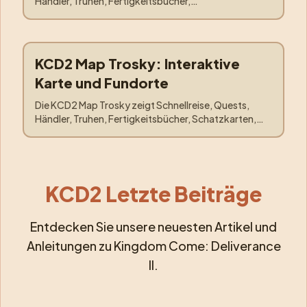
Händler, Truhen, Fertigkeitsbücher,
Untergrundeingänge, Jagdgebiete und die Trosky-
Karawane.
KCD2 Map Trosky: Interaktive
Orte
:
Trosky
Karte und Fundorte
Die KCD2 Map Trosky zeigt Schnellreise, Quests,
Händler, Truhen, Fertigkeitsbücher, Schatzkarten,
Jagdgebiete, Pebbles und die Kuttenberg-Karawane.
KCD2 Letzte Beiträge
Entdecken Sie unsere neuesten Artikel und
Anleitungen zu Kingdom Come: Deliverance
II.