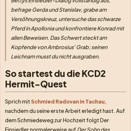
Bettys Einsiedler-Dialog vollständig aus,
befrage Gerda und Stanislav, grabe am
Versöhnungskreuz, untersuche das schwarze
Pferd in Apollonia und konfrontiere Konrad mit
allen Beweisen. Das Schwert steckt am
Kopfende von Ambrosius' Grab; seinen
Leichnam musst du nicht ausgraben.
So startest du die KCD2
Hermit-Quest
Sprich mit
Schmied Radovan in Tachau
,
nachdem du seine erste Arbeit erledigt hast. Auf
dem Schmiedeweg zur Hochzeit folgt Der
Einsiedler normalerweise auf
Der Sohn des