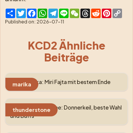
Share
Twitter
Facebook
WhatsApp
Telegram
Line
WeChat
Threads
Reddit
Pinterest
Cop
Link
Published on:
2026-07-11
KCD2 Ähnliche
Beiträge
KCD2 Marika: Miri Fajta mit bestem Ende
marika
KCD2 Thunderstone: Donnerkeil, beste Wahl
thunderstone
und Buffs