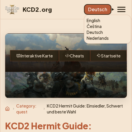
KCD2.org
Deutsch
English
Čeština
Deutsch
KCD2: King
Nederlands
Interaktive Karte
Cheats
Startseite
Category:
KCD2 Hermit Guide: Einsiedler, Schwert
quest
und beste Wahl
KCD2 Hermit Guide: