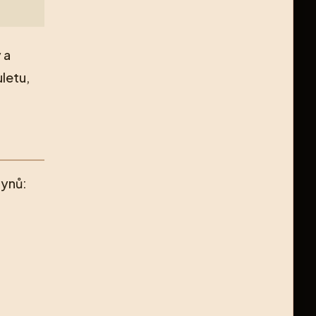
 a
letu,
synů: