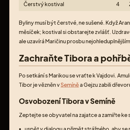
Čerstvý kostival
4
Byliny musí být čerstvé, ne sušené. Když Ara
měsíček; kostival si obstarejte zvlášť. Uzdr
ale uzavírá Maričinu prosbu nejohleduplnějš
Zachraňte Tibora a pohřb
Po setkání s Marikou se vraťte k Vajdovi. Am
Tibor je vězněn v
Semíně
a Gejzu zabili dřevor
Osvobození Tibora v Semíně
Zeptejte se obyvatel na zajatce a zamiřte ke s
uspět v dialogu a přimět strážného, aby se 