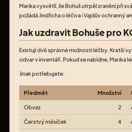
Marika vysvětlí, že Bohuš utrpěl zranění při sv
požádá Jindřicha o léčiva i Vajdův ochranný a
Jak uzdravit Bohuše pro 
Existují dvě správné možnosti léčby. Kratší 
odvar v inventáři. Pokud se nabídne, Marika l
Jinak potřebujete:
Předmět
Množství
Obvaz
2
Čerstvý měsíček
4