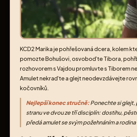
KCD2 Marika je pohřešovaná dcera, kolem kter
pomozte Bohušovi, osvoboďte Tibora, pohřbět
rozhovorem s Vajdou promluvte s Tiborem neb
Amulet nekraďte a glejt neodevzdávejte rovn
kočovníků.
Nejlepší konec stručně:
Ponechte si glejt
stranu ve dvou ze tří disciplín: dostihu, p
předá amulet se svým požehnáním a rodina s