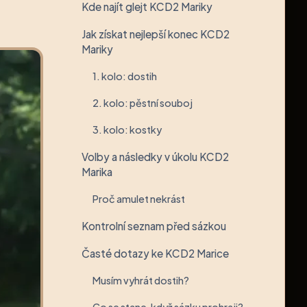
Kde najít glejt KCD2 Mariky
Jak získat nejlepší konec KCD2
Mariky
1. kolo: dostih
2. kolo: pěstní souboj
3. kolo: kostky
Volby a následky v úkolu KCD2
Marika
Proč amulet nekrást
Kontrolní seznam před sázkou
Časté dotazy ke KCD2 Marice
Musím vyhrát dostih?