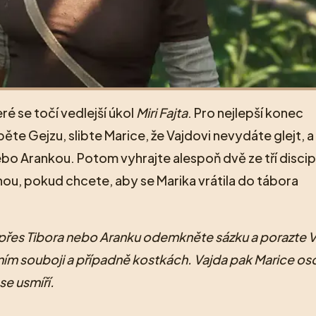
é se točí vedlejší úkol
Miri Fajta
. Pro nejlepší konec
e Gejzu, slibte Marice, že Vajdovi nevydáte glejt, a
o Arankou. Potom vyhrajte alespoň dvě ze tří discipl
ou, pokud chcete, aby se Marika vrátila do tábora
, přes Tibora nebo Aranku odemkněte sázku a porazte 
ěstním souboji a případně kostkách. Vajda pak Marice o
e usmíří.