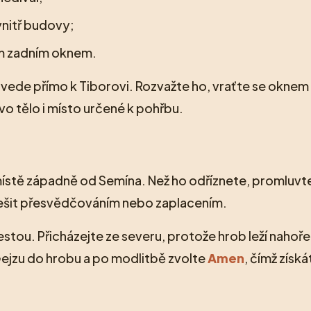
vnitř budovy;
ým zadním oknem.
e vede přímo k Tiborovi. Rozvažte ho, vraťte se oknem
vo tělo i místo určené k pohřbu.
ístě západně od Semína. Než ho odříznete, promluvte
ešit přesvědčováním nebo zaplacením.
tou. Přicházejte ze severu, protože hrob leží nahoře
Gejzu do hrobu a po modlitbě zvolte
Amen
, čímž získá