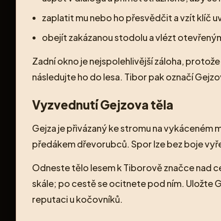
zaplatit mu nebo ho přesvědčit a vzít klíč u
obejít zakázanou stodolu a vlézt otevřen
Zadní okno je nejspolehlivější záloha, protož
následujte ho do lesa. Tibor pak označí Gejzo
Vyzvednutí Gejzova těla
Gejza je přivázaný ke stromu na vykáceném m
předákem dřevorubců. Spor lze bez boje vyř
Odneste tělo lesem k Tiborově značce nad ces
skále; po cestě se ocitnete pod ním. Uložte 
reputaci u kočovníků.