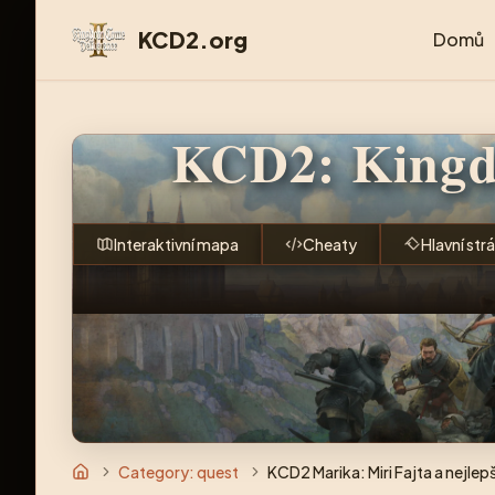
KCD2.org
Domů
KCD2: Kingd
Interaktivní mapa
Cheaty
Hlavní str
Category: quest
KCD2 Marika: Miri Fajta a nejlep