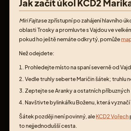
Jak začít úkol KCD2 Marik
Miri Fajta
se zpřístupní po zahájení hlavního úk
oblasti Trosky a promluvte s Vajdou ve velké
pokud ho ještě nemáte odkrytý, pomůže
map
Než odejdete:
Prohledejte místo na spaní severně od Vaj
Vedle truhly seberte Maričin šátek; truhlu 
Zeptejte se Aranky a ostatních příbuzných 
Navštivte bylinkářku Boženu, která vyznačí
Šátek později není povinný, ale
KCD2 Vořech
to nejjednodušší cesta.