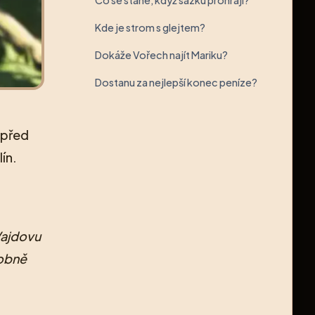
Co se stane, když sázku prohraji?
Kde je strom s glejtem?
Dokáže Vořech najít Mariku?
Dostanu za nejlepší konec peníze?
 před
ín.
Vajdovu
sobně