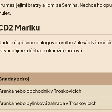
áru mezi jejími bratry a lidmi ze Semína. Nechce ho opu
mulet.
KCD2 Mariku
vyžaduje úspěšnou dialogovou volbu Zálesáctví a měs
ektvar přijme a léčba je okamžitě hotová.
Snadný zdroj
Aranka nebo obchodník v Troskovicích
Aranka nebo bylinková zahrada v Troskovicích