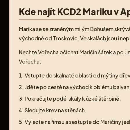
Kde najít KCD2 Mariku v A
Marika se se zraněným milým Bohušem skrývá
východně od Troskovic. Ve skalách jsou i nepř
Nechte Vořecha očichat Maričin šátek a po J
Vořecha:
Vstupte do skalnaté oblasti od mýtiny dře
Jděte po cestě na východ k oblému balvan
Pokračujte podél skály k úzké štěrbině.
Sledujte krev na stěnách.
Vylezte na římsu a sestupte do Maričiny je