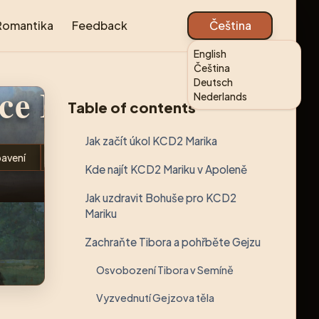
Romantika
Feedback
Čeština
English
Čeština
Deutsch
e II
Nederlands
Table of contents
Jak začít úkol KCD2 Marika
avení
Hratelnost
Kde najít KCD2 Mariku v Apoleně
Jak uzdravit Bohuše pro KCD2
Mariku
Zachraňte Tibora a pohřběte Gejzu
Osvobození Tibora v Semíně
Vyzvednutí Gejzova těla