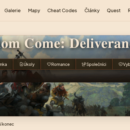
Galerie
Mapy
Cheat Codes
Články
Quest
om Come: Deliveranc
ánka
Úkoly
Romance
Společníci
Vyb
ší konec