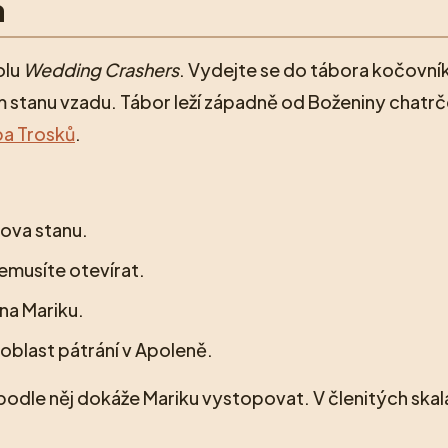
a
olu
Wedding Crashers
. Vydejte se do tábora kočovník
m stanu vzadu. Tábor leží západně od Boženiny chatrč
a Trosků
.
dova stanu.
nemusíte otevírat.
na Mariku.
 oblast pátrání v Apoleně.
podle něj dokáže Mariku vystopovat. V členitých skal