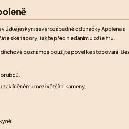
poleně
 v úzké jeskyni severozápadně od značky Apolena a
átelské tábory, takže před hledáním uložte hru.
indřichově poznámce použijte povel ke stopování. Be
vorubců.
u zaklíněnému mezi většími kameny.
skyně.