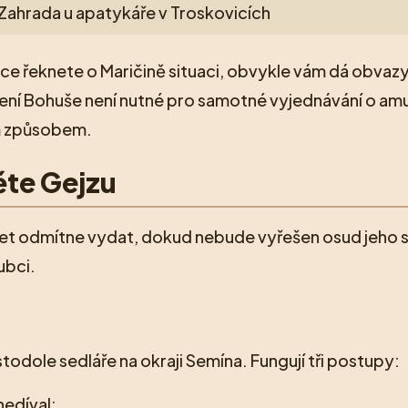
Zahrada u apatykáře v Troskovicích
nce řeknete o Maričině situaci, obvykle vám dá obvazy
avení Bohuše není nutné pro samotné vyjednávání o amu
ím způsobem.
ěte Gejzu
ulet odmítne vydat, dokud nebude vyřešen osud jeho 
ubci.
todole sedláře na okraji Semína. Fungují tři postupy:
nedíval;