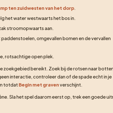
mp ten zuidwesten van het dorp
.
lg het water westwaarts het bos in.
ijtak stroomopwaarts aan.
t paddenstoelen, omgevallen bomen en de vervallen
te, rotsachtige open plek.
 zoekgebied bereikt. Zoek bij de rotsen naar botten 
en interactie, controleer dan of de spade echt in je
en totdat
Begin met graven
verschijnt.
ène. Sla het spel daarom eerst op, trek een goede uit