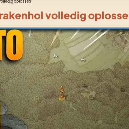
olledig oplossen
akenhol volledig oploss