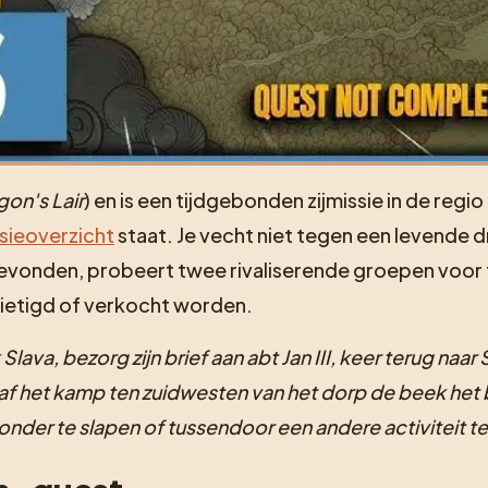
gon's Lair
) en is een tijdgebonden zijmissie in de regio
ieoverzicht
staat. Je vecht niet tegen een levende d
 gevonden, probeert twee rivaliserende groepen voor 
ernietigd of verkocht worden.
lava, bezorg zijn brief aan abt Jan III, keer terug naar 
f het kamp ten zuidwesten van het dorp de beek het b
nder te slapen of tussendoor een andere activiteit t