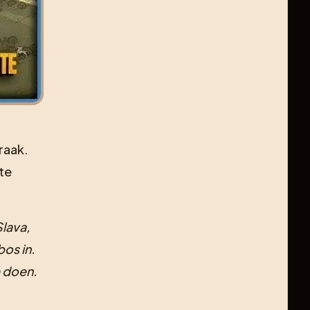
raak.
te
Slava,
os in.
e doen.