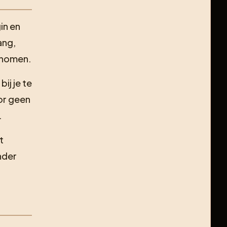
in en
ang,
genomen.
ij je te
oor geen
.
t
nder