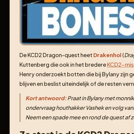
De KCD2 Dragon-quest heet
Drakenhol
(
Dra
Kuttenberg die ook in het bredere
KCD2-miss
Henry onderzoekt botten die bij Bylany zijn
blijven en beslist uiteindelijk of de resten v
Kort antwoord:
Praat in Bylany met monnik S
ondervraag houthakker Vashek en volg vana
Neem een spade mee en rond de quest af zo