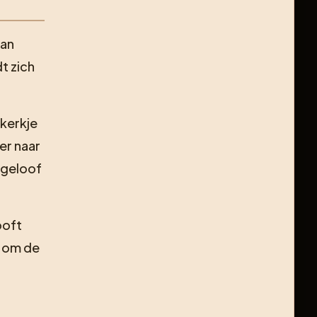
van
dt zich
 kerkje
er naar
jgeloof
ooft
t om de