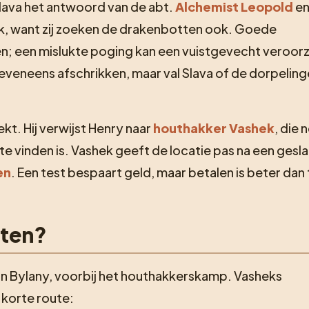
Slava het antwoord van de abt.
Alchemist Leopold
en
, want zij zoeken de drakenbotten ook. Goede
n; een mislukte poging kan een vuistgevecht veroor
eneens afschrikken, maar val Slava of de dorpeling
kt. Hij verwijst Henry naar
houthakker Vashek
, die 
y te vinden is. Vashek geeft de locatie pas na een ges
en
. Een test bespaart geld, maar betalen is beter dan 
tten?
van Bylany, voorbij het houthakkerskamp. Vasheks
 korte route: