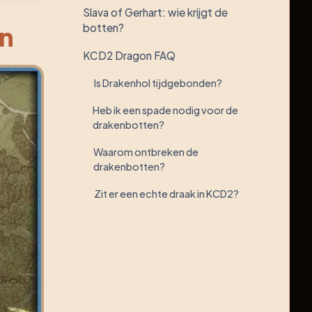
Slava of Gerhart: wie krijgt de
en
botten?
KCD2 Dragon FAQ
Is Drakenhol tijdgebonden?
Heb ik een spade nodig voor de
drakenbotten?
Waarom ontbreken de
drakenbotten?
Zit er een echte draak in KCD2?