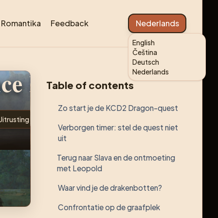
Romantika
Feedback
Nederlands
English
Čeština
Deutsch
ce II
Nederlands
Table of contents
Zo start je de KCD2 Dragon-quest
Uitrusting
Gameplay
Verborgen timer: stel de quest niet
uit
Terug naar Slava en de ontmoeting
met Leopold
Waar vind je de drakenbotten?
Confrontatie op de graafplek