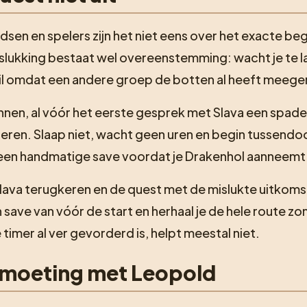
sen en spelers zijn het niet eens over het exacte beg
islukking bestaat wel overeenstemming: wacht je te l
 kuil omdat een andere groep de botten al heeft mee
nnen, al vóór het eerste gesprek met Slava een spade b
voeren. Slaap niet, wacht geen uren en begin tussend
 een handmatige save voordat je Drakenhol aanneemt
 Slava terugkeren en de quest met de mislukte uitkoms
 save van vóór de start en herhaal je de hele route zo
imer al ver gevorderd is, helpt meestal niet.
ntmoeting met Leopold