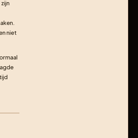
 zijn
zaken.
en niet
normaal
laagde
tijd