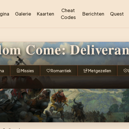
Cheat
gina
Galerie
Kaarten
Berichten
Quest
Codes
om Come: Deliveran
na
Missies
Romantiek
Metgezellen