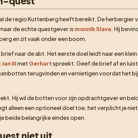
on-quest
l de regio Kuttenberg heeft bereikt. De herbergier 
 maar de echte questgever is
monnik Slava
. Hij bevin
rberg en zit vaak onder een boom.
rief naar de abt. Het eerste doel leidt naar een klein
 Jan III
met
Gerhart
spreekt. Geef de brief af en luist
enbotten terugvinden en vernietigen voordat het bi
ekt. Hij wil de botten voor zijn opdrachtgever en bel
 alleen een optioneel doel toe; het verplicht je nie
je beide belangrijke eindes open.
est niet uit