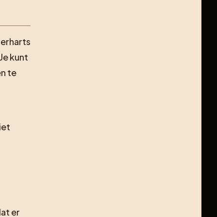
erharts
Je kunt
en te
iet
n
at er