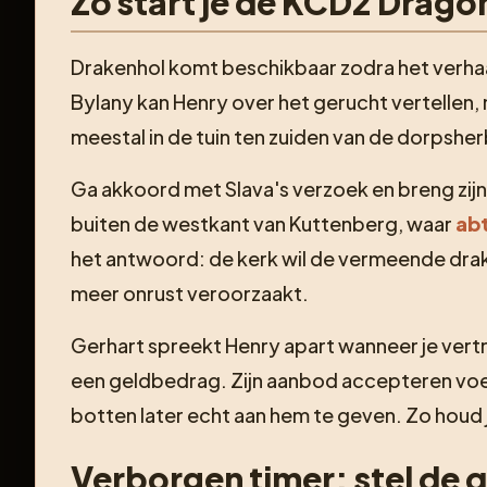
Zo start je de KCD2 Drag
Drakenhol komt beschikbaar zodra het verhaa
Bylany kan Henry over het gerucht vertellen,
meestal in de tuin ten zuiden van de dorpshe
Ga akkoord met Slava's verzoek en breng zijn b
buiten de westkant van Kuttenberg, waar
abt
het antwoord: de kerk wil de vermeende drak
meer onrust veroorzaakt.
Gerhart spreekt Henry apart wanneer je vertr
een geldbedrag. Zijn aanbod accepteren voegt
botten later echt aan hem te geven. Zo houd 
Verborgen timer: stel de qu